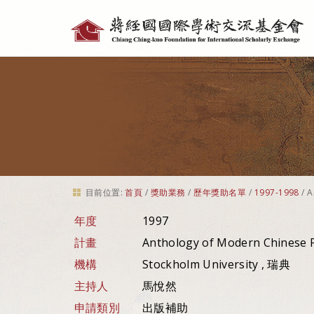
個
人
工
具
目前位置:
首頁
/
獎助業務
/
歷年獎助名單
/
1997-1998
/
A
年度
1997
計畫
Anthology of Modern Chinese 
機構
Stockholm University , 瑞典
主持人
馬悅然
申請類別
出版補助