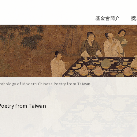
基金會簡介
獎
nthology of Modern Chinese Poetry from Taiwan
Poetry from Taiwan