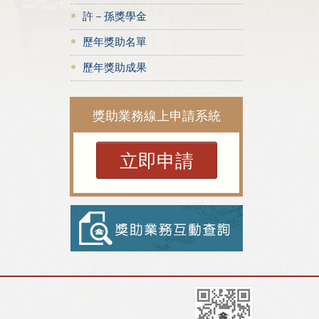
許－孫獎學金
歷年獎助名單
歷年獎助成果
獎助業務線上申請系統
立即申請