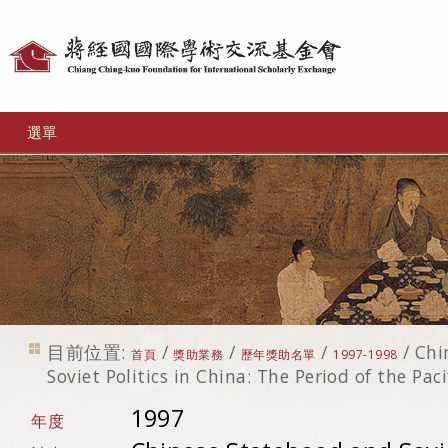
個
人
工
選單
具
目前位置:
/
/
/
/
Chi
首頁
獎助業務
歷年獎助名單
1997-1998
Soviet Politics in China: The Period of the Pac
1997
年度