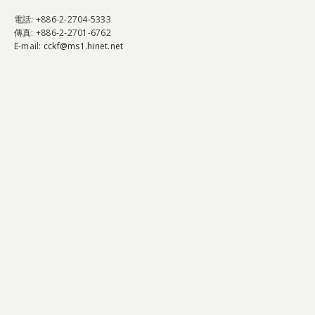
電話
: +886-2-2704-5333
傳真
: +886-2-2701-6762
E-mail:
cckf@ms1.hinet.net