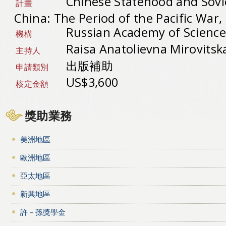
Chinese Statehood and Soviet
計畫
China: The Period of the Pacific War,
Russian Academy of Scienc
機構
Raisa Anatolievna Mirovitsk
主持人
出版補助
申請類別
US$3,600
核定金額
獎助業務
美洲地區
歐洲地區
亞太地區
新興地區
許－孫獎學金