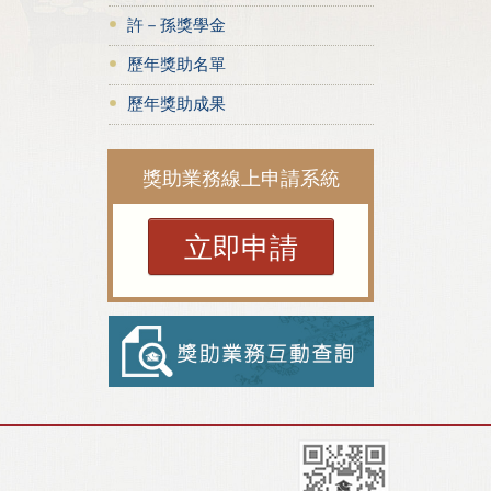
許－孫獎學金
歷年獎助名單
歷年獎助成果
獎助業務線上申請系統
立即申請