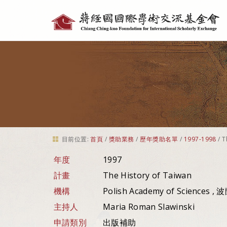
個
人
工
具
目前位置:
首頁
/
獎助業務
/
歷年獎助名單
/
1997-1998
/
T
年度
1997
計畫
The History of Taiwan
機構
Polish Academy of Sciences , 
主持人
Maria Roman Slawinski
申請類別
出版補助