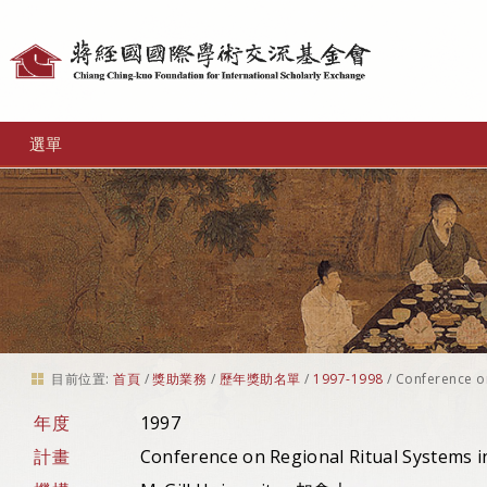
個
人
工
選單
具
目前位置:
首頁
/
獎助業務
/
歷年獎助名單
/
1997-1998
/
Conference on
年度
1997
計畫
Conference on Regional Ritual Systems i