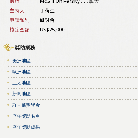
機構
McGill University , 加拿大
主持人
丁荷生
申請類別
研討會
核定金額
US$25,000
獎助業務
美洲地區
歐洲地區
亞太地區
新興地區
許－孫獎學金
歷年獎助名單
歷年獎助成果