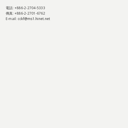
電話
: +886-2-2704-5333
傳真
: +886-2-2701-6762
E-mail:
cckf@ms1.hinet.net