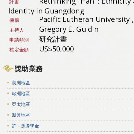
Rethinking "Han": Ethnicity
計畫
Identity in Guangdong
Pacific Lutheran University
機構
Gregory E. Guldin
主持人
研究計畫
申請類別
US$50,000
核定金額
獎助業務
美洲地區
歐洲地區
亞太地區
新興地區
許－孫獎學金