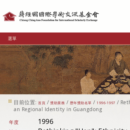
個
人
工
選單
具
目前位置:
/
/
/
/
Ret
首頁
獎助業務
歷年獎助名單
1996-1997
an Regional Identity in Guangdong
1996
年度