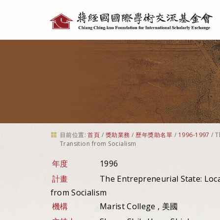
個
人
工
具
目前位置:
首頁
/
獎助業務
/
歷年獎助名單
/
1996-1997
/
T
Transition from Socialism
年度
1996
計畫
The Entrepreneurial State: Loc
from Socialism
機構
Marist College , 美國