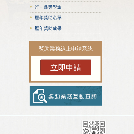
許－孫獎學金
歷年獎助名單
歷年獎助成果
獎助業務線上申請系統
立即申請