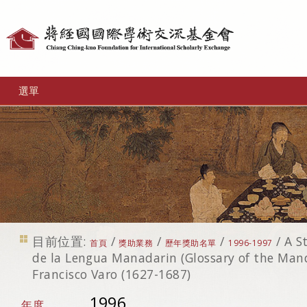
個
人
工
選單
具
目前位置:
/
/
/
/
A S
首頁
獎助業務
歷年獎助名單
1996-1997
de la Lengua Manadarin (Glossary of the Man
Francisco Varo (1627-1687)
1996
年度