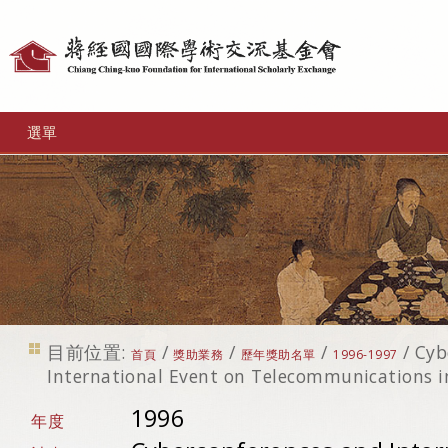
個
人
工
選單
具
目前位置:
/
/
/
/
Cyb
首頁
獎助業務
歷年獎助名單
1996-1997
International Event on Telecommunications in
1996
年度