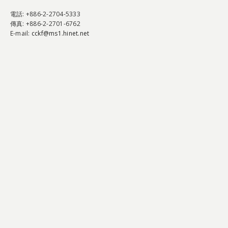
電話
: +886-2-2704-5333
傳真
: +886-2-2701-6762
E-mail:
cckf@ms1.hinet.net