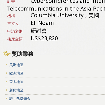
Cyberconferences and Inter
計畫
Telecommunications in the Asia-Paci
Columbia University , 美國
機構
Eli Noam
主持人
研討會
申請類別
US$23,820
核定金額
獎助業務
美洲地區
歐洲地區
亞太地區
新興地區
許－孫獎學金