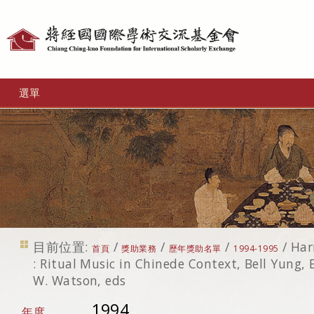
個
人
工
選單
具
目前位置:
/
/
/
/
Har
首頁
獎助業務
歷年獎助名單
1994-1995
: Ritual Music in Chinede Context, Bell Yung,
W. Watson, eds
1994
年度