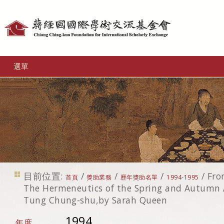
個
人
工
選單
具
目前位置:
/
/
/
/
Fro
首頁
獎助業務
歷年獎助名單
1994-1995
The Hermeneutics of the Spring and Autumn 
Tung Chung-shu,by Sarah Queen
1994
年度