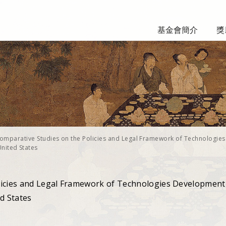
基金會簡介
獎
omparative Studies on the Policies and Legal Framework of Technologies
nited States
licies and Legal Framework of Technologies Development
d States
國