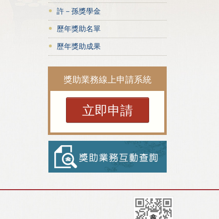
許－孫獎學金
歷年獎助名單
歷年獎助成果
獎助業務線上申請系統
立即申請