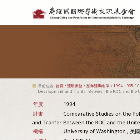
個
人
工
具
目前位置:
首頁
/
獎助業務
/
歷年獎助名單
/
1994-1995
/
C
Development and Tranfer Between the ROC and the U
年度
1994
計畫
Comparative Studies on the Po
and Tranfer Between the ROC and the Unite
機構
University of Washington , 美