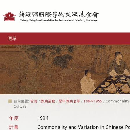
個
人
工
選單
具
目前位置:
首頁
/
獎助業務
/
歷年獎助名單
/
1994-1995
/
Commonality a
Culture
年度
1994
計畫
Commonality and Variation in Chinese Pol