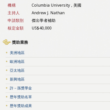
機構
Columbia University , 美國
主持人
Andrew J. Nathan
申請類別
傑出學者補助
核定金額
US$40,000
獎助業務
美洲地區
歐洲地區
亞太地區
新興地區
許－孫獎學金
歷年獎助名單
歷年獎助成果