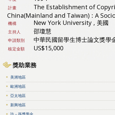
The Establishment of Copyr
計畫
China(Mainland and Taiwan) : A Socio
New York University , 美國
機構
邵瓊慧
主持人
中華民國留學生博士論文獎學
申請類別
US$15,000
核定金額
獎助業務
美洲地區
歐洲地區
亞太地區
新興地區
許－孫獎學金