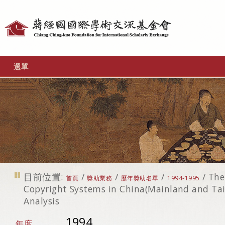
個
人
工
選單
具
目前位置:
/
/
/
/
The
首頁
獎助業務
歷年獎助名單
1994-1995
Copyright Systems in China(Mainland and Taiw
Analysis
1994
年度