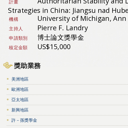
Authoritarian Stability and L
計畫
Strategies in China: Jiangsu nad Hube
University of Michigan, An
機構
Pierre F. Landry
主持人
博士論文獎學金
申請類別
US$15,000
核定金額
獎助業務
美洲地區
歐洲地區
亞太地區
新興地區
許－孫獎學金