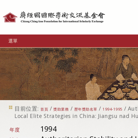
個
人
工
選單
具
目前位置:
/
/
/
/
Aut
首頁
獎助業務
歷年獎助名單
1994-1995
Local Elite Strategies in China: Jiangsu nad H
1994
年度