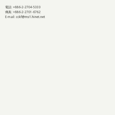
電話
: +886-2-2704-5333
傳真
: +886-2-2701-6762
E-mail:
cckf@ms1.hinet.net