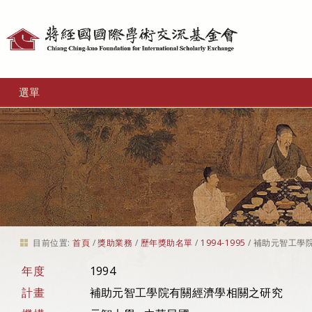
個
人
工
選單
具
目前位置:
首頁
/
獎助業務
/
歷年獎助名單
/
1994-1995
/
補助元智工學
年度
1994
計畫
補助元智工學院有關經濟學相關之研究