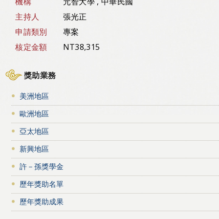
機構
元智大學 , 中華民國
主持人
張光正
申請類別
專案
核定金額
NT38,315
獎助業務
美洲地區
歐洲地區
亞太地區
新興地區
許－孫獎學金
歷年獎助名單
歷年獎助成果