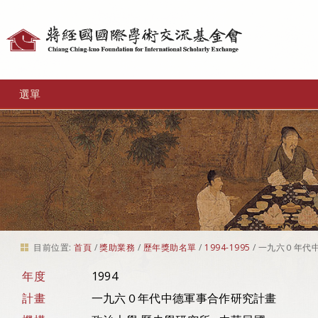
個
人
工
選單
具
目前位置:
首頁
/
獎助業務
/
歷年獎助名單
/
1994-1995
/
一九六０年代
年度
1994
計畫
一九六０年代中德軍事合作研究計畫