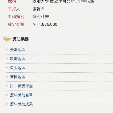
機構
政治大學 歷史學研究所 , 中華民國
主持人
張哲郎
申請類別
研究計畫
核定金額
NT1,836,000
獎助業務
美洲地區
歐洲地區
亞太地區
新興地區
許－孫獎學金
歷年獎助名單
歷年獎助成果