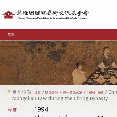
個
人
工
選單
具
目前位置:
/
/
/
/
Chi
首頁
獎助業務
歷年獎助名單
1994-1995
Mongolian Law during the Ch'ing Dynasty
1994
年度