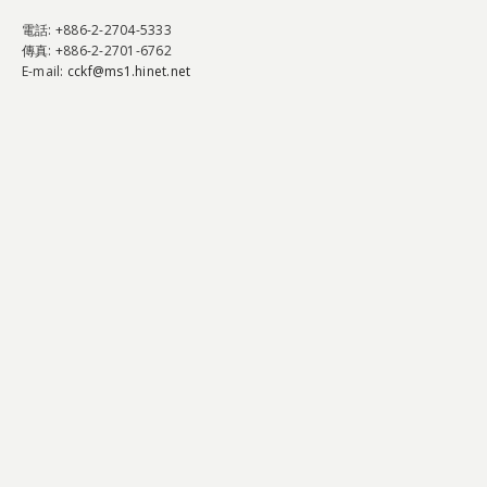
電話
: +886-2-2704-5333
傳真
: +886-2-2701-6762
E-mail:
cckf@ms1.hinet.net