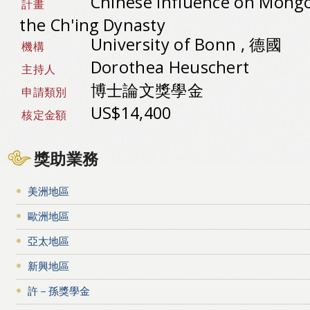
Chinese Influence on Mongo
計畫
the Ch'ing Dynasty
University of Bonn , 德國
機構
Dorothea Heuschert
主持人
博士論文獎學金
申請類別
US$14,400
核定金額
獎助業務
美洲地區
歐洲地區
亞太地區
新興地區
許－孫獎學金