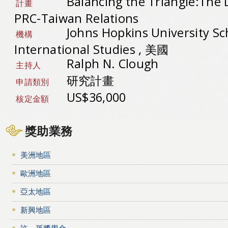
Balancing the Triangle:The 
計畫
PRC-Taiwan Relations
Johns Hopkins University S
機構
International Studies , 美國
Ralph N. Clough
主持人
研究計畫
申請類別
US$36,000
核定金額
獎助業務
美洲地區
歐洲地區
亞太地區
新興地區
許－孫獎學金