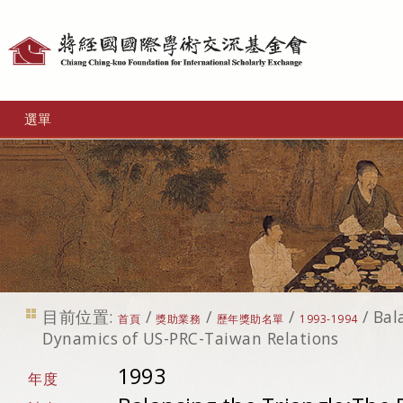
個
人
工
選單
具
目前位置:
/
/
/
/
Bal
首頁
獎助業務
歷年獎助名單
1993-1994
Dynamics of US-PRC-Taiwan Relations
1993
年度