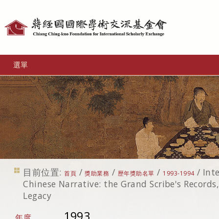
個
人
工
選單
具
目前位置:
/
/
/
/
Int
首頁
獎助業務
歷年獎助名單
1993-1994
Chinese Narrative: the Grand Scribe's Records,
Legacy
1993
年度