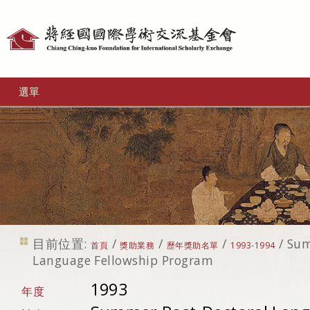
個
人
工
選單
具
目前位置:
/
/
/
/
Sum
首頁
獎助業務
歷年獎助名單
1993-1994
Language Fellowship Program
1993
年度