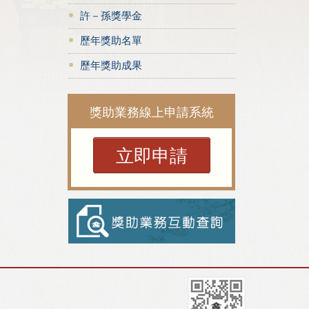
許－孫獎學金
歷年獎助名單
歷年獎助成果
獎助業務線上申請系統
立即申請