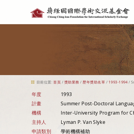
個
人
工
具
目前位置:
首頁
/
獎助業務
/
歷年獎助名單
/
1993-1994
/
S
年度
1993
計畫
Summer Post-Doctoral Langua
機構
Inter-University Program for C
主持人
Lyman P. Van Slyke
申請類別
學術機構補助