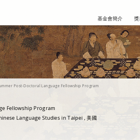
基金會簡介
獎
ummer Post-Doctoral Language Fellowship Program
ge Fellowship Program
hinese Language Studies in Taipei , 美國