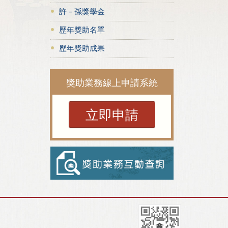
許－孫獎學金
歷年獎助名單
歷年獎助成果
獎助業務線上申請系統
立即申請