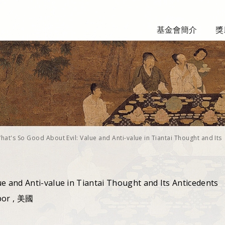
基金會簡介
獎
hat's So Good About Evil: Value and Anti-value in Tiantai Thought and Its
ue and Anti-value in Tiantai Thought and Its Anticedents
rbor , 美國