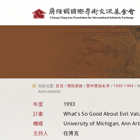
個
人
工
具
目前位置:
首頁
/
獎助業務
/
歷年獎助名單
/
1993-1994
/
W
Anticedents
年度
1993
計畫
What's So Good About Evil: Val
機構
University of Michigan, Ann A
主持人
任博克