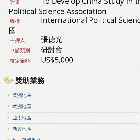
To Develop China Study in t
計畫
Political Science Association
International Political Scien
機構
國
張德光
主持人
研討會
申請類別
US$5,000
核定金額
獎助業務
美洲地區
歐洲地區
亞太地區
新興地區
許－孫獎學金