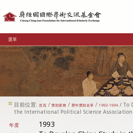
個
人
工
選單
具
目前位置:
/
/
/
/
To 
首頁
獎助業務
歷年獎助名單
1993-1994
the International Political Science Association
1993
年度