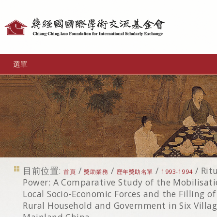
個
人
工
選單
具
目前位置:
/
/
/
/
Rit
首頁
獎助業務
歷年獎助名單
1993-1994
Power: A Comparative Study of the Mobilisatio
Local Socio-Economic Forces and the Filling of
Rural Household and Government in Six Villa
Mainland China