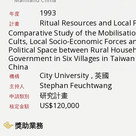
1993
年度
Ritual Resources and Local 
計畫
Comparative Study of the Mobilisation
Cults, Local Socio-Economic Forces and
Political Space between Rural House
Government in Six Villages in Taiwa
China
City University , 英國
機構
Stephan Feuchtwang
主持人
研究計畫
申請類別
US$120,000
核定金額
獎助業務