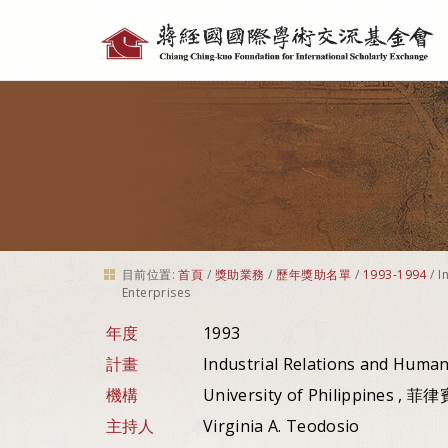
個
人
工
具
目前位置:
首頁
/
獎助業務
/
歷年獎助名單
/
1993-1994
/
I
Enterprises
年度
1993
計畫
Industrial Relations and Huma
機構
University of Philippines , 菲律
主持人
Virginia A. Teodosio