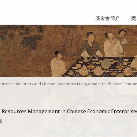
基金會簡介
獎
ndustrial Relations and Human Resources Management in Chinese Econom
n Resources Management in Chinese Economic Enterprise
賓