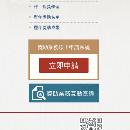
許－孫獎學金
歷年獎助名單
歷年獎助成果
獎助業務線上申請系統
立即申請