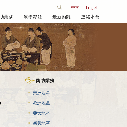
中文
English
助業務
漢學資源
最新動態
連絡本會
ic
獎助業務
美洲地區
歐洲地區
s
亞太地區
新興地區