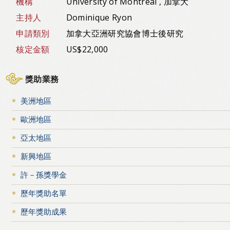
機構
University of Montreal , 加拿大
主持人
Dominique Ryon
申請類別
加拿大亞洲研究協會博士後研究
核定金額
US$22,000
獎助業務
美洲地區
歐洲地區
亞太地區
新興地區
許－孫獎學金
歷年獎助名單
歷年獎助成果