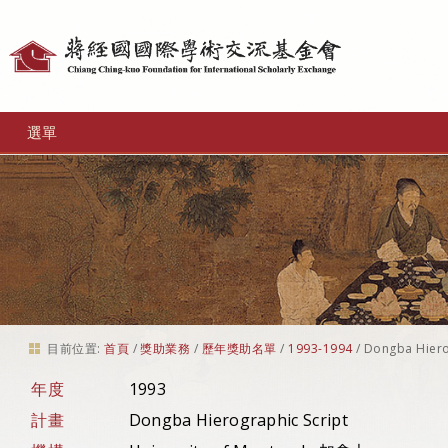
個
人
工
選單
具
目前位置:
首頁
/
獎助業務
/
歷年獎助名單
/
1993-1994
/
Dongba Hiero
年度
1993
計畫
Dongba Hierographic Script