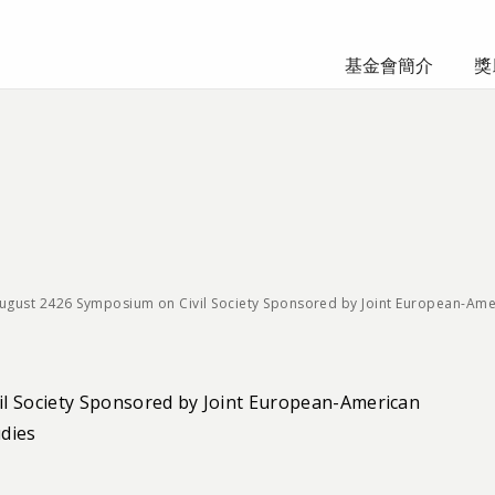
基金會簡介
獎
ugust 2426 Symposium on Civil Society Sponsored by Joint European-Ame
l Society Sponsored by Joint European-American
dies