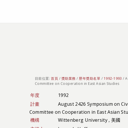
個
人
工
具
目前位置:
首頁
/
獎助業務
/
歷年獎助名單
/
1992-1993
/
A
Committee on Cooperation in East Asian Studies
年度
1992
計畫
August 2426 Symposium on Civi
Committee on Cooperation in East Asian Stu
機構
Wittenberg University , 美國