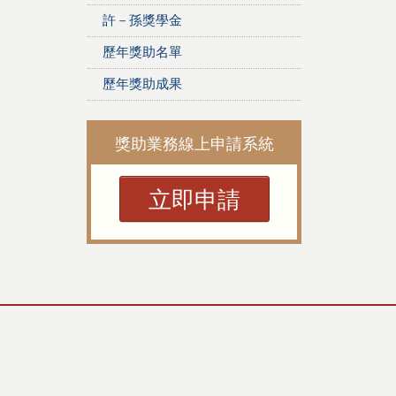
許－孫獎學金
歷年獎助名單
歷年獎助成果
獎助業務線上申請系統
立即申請