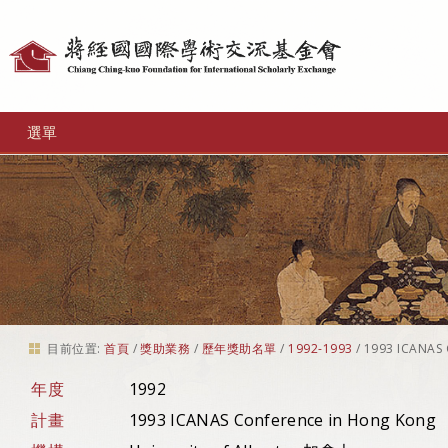
個
人
工
選單
具
目前位置:
首頁
/
獎助業務
/
歷年獎助名單
/
1992-1993
/
1993 ICANAS 
年度
1992
計畫
1993 ICANAS Conference in Hong Kong