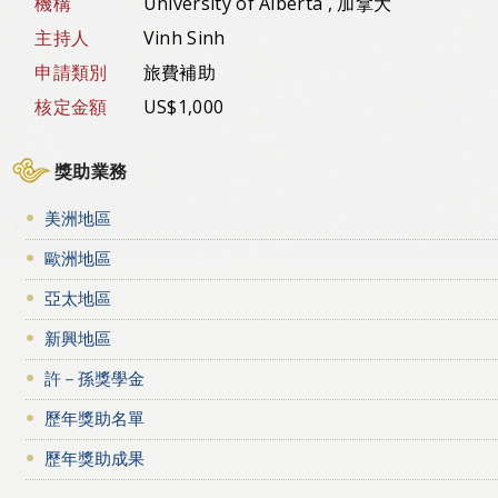
機構
University of Alberta , 加拿大
主持人
Vinh Sinh
申請類別
旅費補助
核定金額
US$1,000
獎助業務
美洲地區
歐洲地區
亞太地區
新興地區
許－孫獎學金
歷年獎助名單
歷年獎助成果