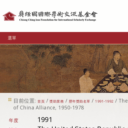
個
人
工
選單
具
目前位置:
/
/
/
/
The
首頁
獎助業務
歷年獎助名單
1991-1992
of China Alliance, 1950-1978
1991
年度