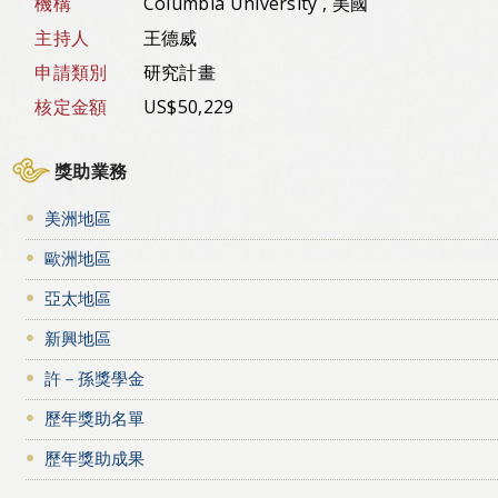
機構
Columbia University , 美國
主持人
王德威
申請類別
研究計畫
核定金額
US$50,229
獎助業務
美洲地區
歐洲地區
亞太地區
新興地區
許－孫獎學金
歷年獎助名單
歷年獎助成果