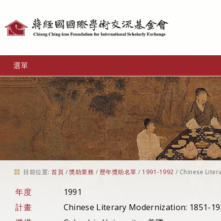
個
人
工
選單
具
目前位置:
首頁
/
獎助業務
/
歷年獎助名單
/
1991-1992
/
Chinese Liter
年度
1991
計畫
Chinese Literary Modernization: 1851-1