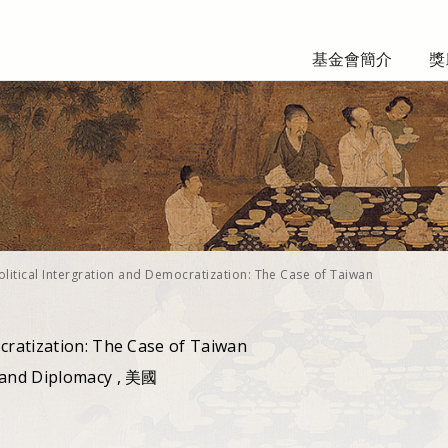
基金會簡介
獎
olitical Intergration and Democratization: The Case of Taiwan
ocratization: The Case of Taiwan
w and Diplomacy , 美國