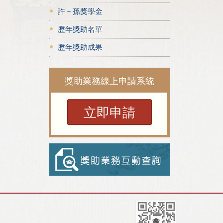
許－孫獎學金
歷年獎助名單
歷年獎助成果
獎助業務線上申請系統
立即申請