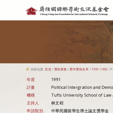
個
人
工
具
目前位置:
首頁
/
獎助業務
/
歷年獎助名單
/
1991-1992
/
P
年度
1991
計畫
Political Intergration and Dem
機構
Tufts University School of La
主持人
林文程
申請類別
中華民國留學生博士論文獎學金