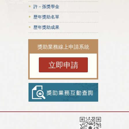
許－孫獎學金
歷年獎助名單
歷年獎助成果
獎助業務線上申請系統
立即申請