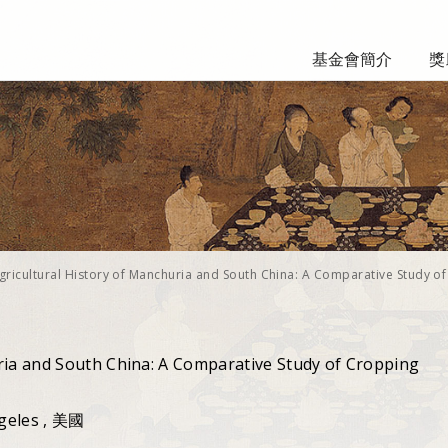
基金會簡介
獎
gricultural History of Manchuria and South China: A Comparative Study of
ria and South China: A Comparative Study of Cropping
ngeles , 美國