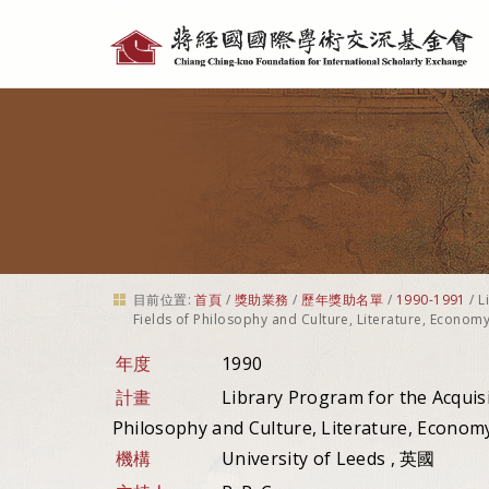
個
人
工
具
目前位置:
首頁
/
獎助業務
/
歷年獎助名單
/
1990-1991
/
L
Fields of Philosophy and Culture, Literature, Economy
年度
1990
計畫
Library Program for the Acquisit
Philosophy and Culture, Literature, Economy
機構
University of Leeds , 英國