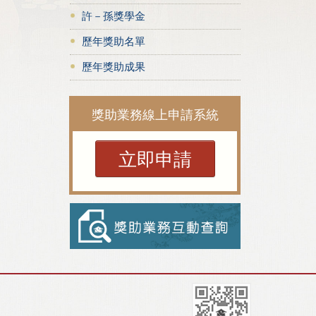
許－孫獎學金
歷年獎助名單
歷年獎助成果
獎助業務線上申請系統
立即申請