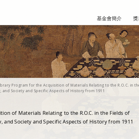
基金會簡介
獎
ibrary Program for the Acquisition of Materials Relating to the R.O.C. in th
, and Society and Specific Aspects of History from 1911
ion of Materials Relating to the R.O.C. in the Fields of
, and Society and Specific Aspects of History from 1911