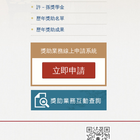
許－孫獎學金
歷年獎助名單
歷年獎助成果
獎助業務線上申請系統
立即申請