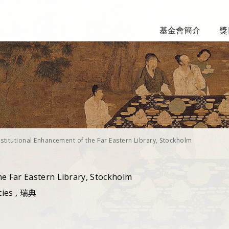
基金會簡介
獎
nstitutional Enhancement of the Far Eastern Library, Stockholm
he Far Eastern Library, Stockholm
ties , 瑞典