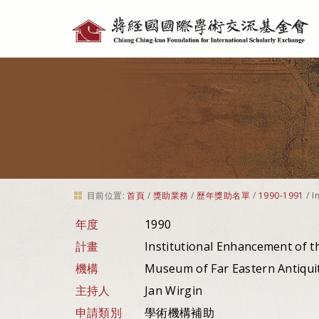
個
人
工
具
目前位置:
首頁
/
獎助業務
/
歷年獎助名單
/
1990-1991
/
I
年度
1990
計畫
Institutional Enhancement of t
機構
Museum of Far Eastern Antiqui
主持人
Jan Wirgin
申請類別
學術機構補助