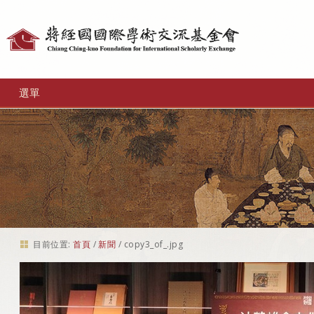
個
人
工
選單
具
目前位置:
首頁
/
新聞
/
copy3_of_.jpg