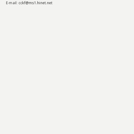
E-mail:
cckf@ms1.hinet.net