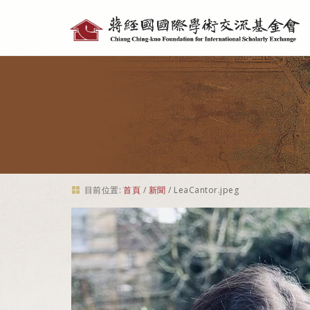
個
人
工
具
目前位置:
首頁
/
新聞
/
LeaCantor.jpeg