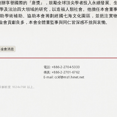
 年創辦享譽國際的『唐獎』，鼓勵全球頂尖學者投入永續發展、
學及法治四大領域的研究，以造福人類社會。他擔任本會董
捐助學術補助、協助本會籌劃經國七海文化園區，並挹注實
金會貢獻良多，本會全體董監事與同仁皆深感不捨與哀慟。
基金會消息
電話
: +886-2-2704-5333
傳真
: +886-2-2701-6762
E-mail:
cckf@ms1.hinet.net
示解析度 1024x768 以上。