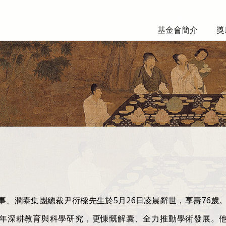
基金會簡介
獎
事、潤泰集團總裁尹衍樑先生於5月26日凌晨辭世，享壽76歲
年深耕教育與科學研究，更慷慨解囊、全力推動學術發展。