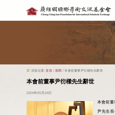
個
人
工
具
目前位置:
首頁
/
新聞
/
本會前董事尹衍樑先生辭世
本會前董事尹衍樑先生辭世
2026年05月26日
本會前董
尹先生長