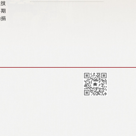
生技
事期
物捐