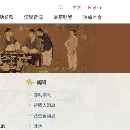
中文
English
助業務
漢學資源
最新動態
連絡本會
新聞
獎助消息
得獎人消息
。
基金會消息
他於
其他