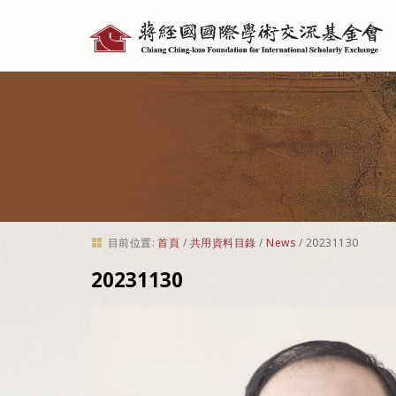
個
人
工
具
目前位置:
首頁
/
共用資料目錄
/
News
/
20231130
20231130