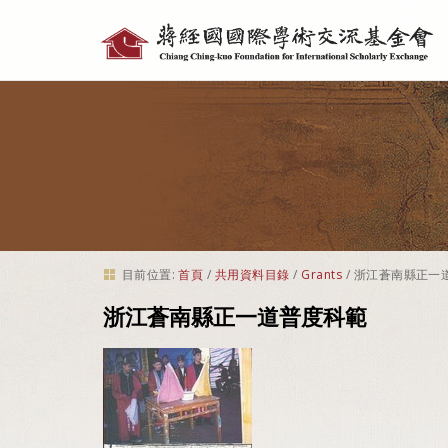
個
人
工
具
目前位置:
首頁
/
共用資料目錄
/
Grants
/
浙江蒼南縣正一
浙江蒼南縣正一道普度科範