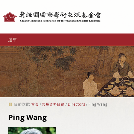
個
人
工
選單
具
目前位置:
首頁
/
共用資料目錄
/
Directors
/
Ping Wang
Ping Wang