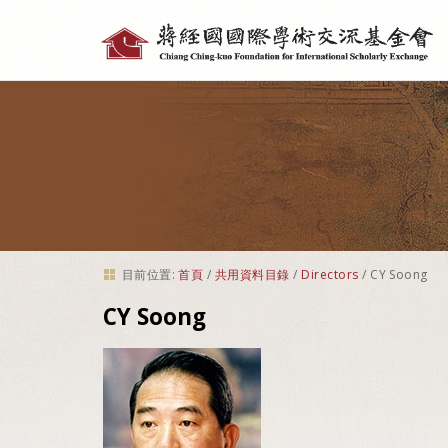
個
人
工
具
目前位置:
首頁
/
共用資料目錄
/
Directors
/
CY Soong
CY Soong