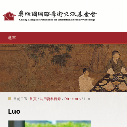
個
人
工
選單
具
目前位置:
首頁
/
共用資料目錄
/
Directors
/
Luo
Luo