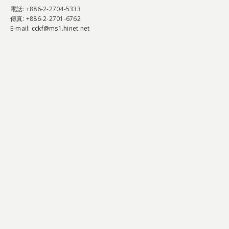
電話
: +886-2-2704-5333
傳真
: +886-2-2701-6762
E-mail:
cckf@ms1.hinet.net