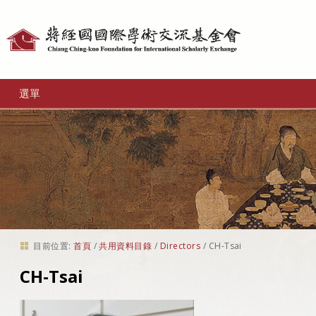
個
人
工
選單
具
目前位置:
首頁
/
共用資料目錄
/
Directors
/
CH-Tsai
CH-Tsai