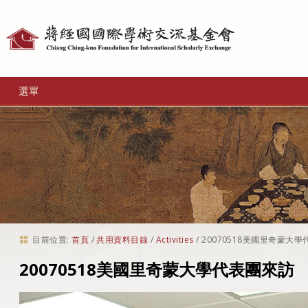
個
人
工
選單
具
目前位置:
首頁
/
共用資料目錄
/
Activities
/
20070518美國里奇蒙大
20070518美國里奇蒙大學代表團來訪