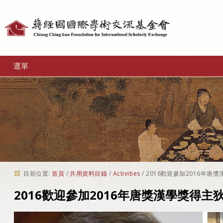
個
人
工
選單
具
目前位置:
首頁
/
共用資料目錄
/
Activities
/
2016歡迎參加2016年唐
2016歡迎參加2016年唐獎漢學獎得