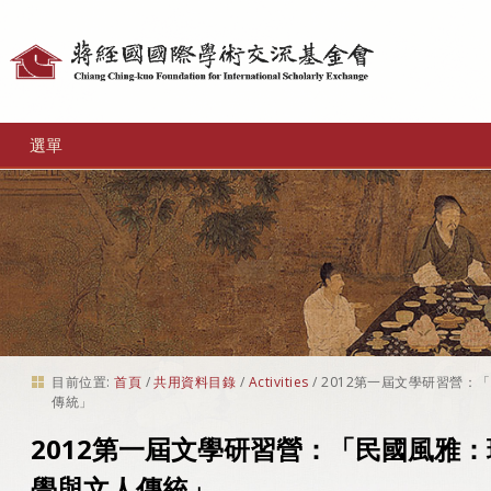
個
人
工
選單
具
目前位置:
首頁
/
共用資料目錄
/
Activities
/
2012第一屆文學研習營：
傳統」
2012第一屆文學研習營：「民國風雅
學與文人傳統」