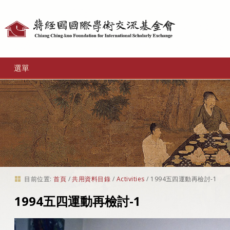
個
人
工
選單
具
目前位置:
首頁
/
共用資料目錄
/
Activities
/
1994五四運動再檢討-1
1994五四運動再檢討-1