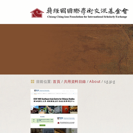
個
人
工
具
目前位置:
首頁
/
共用資料目錄
/
About
/
sg.jpg