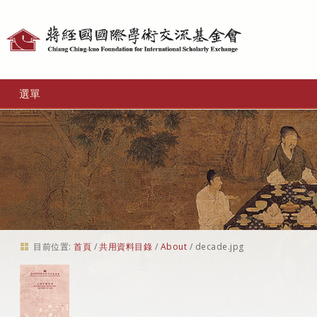
個
人
工
選單
具
目前位置:
首頁
/
共用資料目錄
/
About
/
decade.jpg