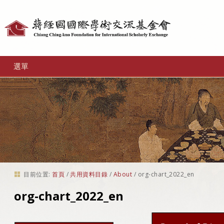
個
人
工
選單
具
目前位置:
首頁
/
共用資料目錄
/
About
/
org-chart_2022_en
org-chart_2022_en